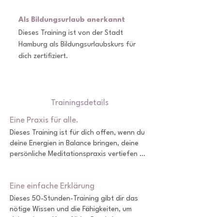
Als Bildungsurlaub anerkannt
Dieses Training ist von der Stadt
Hamburg als Bildungsurlaubskurs für
dich zertifiziert.
Trainingsdetails
Eine Praxis für alle.
Dieses Training ist für dich offen, wenn du 
deine Energien in Balance bringen, deine 
persönliche Meditationspraxis vertiefen 
und/oder Yoga Nidra professionell 
unterrichten möchtest. Es handelt sich um 
Eine einfache Erklärung
eine einfache, aber tief harmonisierende 
Praxis, die auf alten Yogatraditionen 
Dieses 50-Stunden-Training gibt dir das 
basiert und von Swami Satyananda 
nötige Wissen und die Fähigkeiten, um 