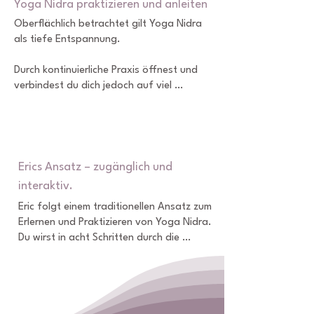
Yoga Nidra praktizieren und anleiten
Oberflächlich betrachtet gilt Yoga Nidra 
als tiefe Entspannung.

Durch kontinuierliche Praxis öffnest und 
verbindest du dich jedoch auf viel 
tieferen Ebenen, reduzierst und löst 
Blockaden in deinen 
Bewusstseinsschichten und löst 
letztendlich deine karmische 
Vergangenheit auf.

Erics Ansatz – zugänglich und
interaktiv.
Es ermöglicht dir, negative 
Eric folgt einem traditionellen Ansatz zum 
Gewohnheitsmuster zu erkennen und zu 
Erlernen und Praktizieren von Yoga Nidra. 
verändern und so ein erfüllteres Leben mit 
Du wirst in acht Schritten durch die 
mehr Sinn und Zufriedenheit zu führen.
Meditation geführt, die sich auf die fünf 
Seinshüllen (Koshas) beziehen.

Im Training übst du zunächst das 