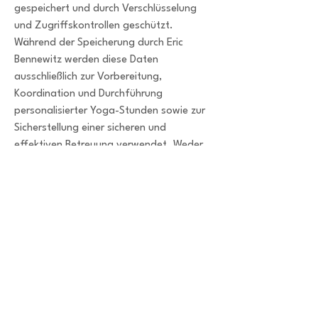
gespeichert und durch Verschlüsselung
und Zugriffskontrollen geschützt.
Während der Speicherung durch Eric
Bennewitz werden diese Daten
ausschließlich zur Vorbereitung,
Koordination und Durchführung
personalisierter Yoga-Stunden sowie zur
Sicherstellung einer sicheren und
effektiven Betreuung verwendet. Weder
Eric Bennewitz noch Jotform.com geben
personenbezogene Daten an Dritte
weiter, es sei denn, dies ist gesetzlich
vorgeschrieben. Der Zugriff auf die Daten
erfolgt ausschließlich durch Eric
Bennewitz; sie werden nicht für
Marketingzwecke oder zur Profilbildung
verwendet. Die Daten werden nur so
lange gespeichert, wie es zur Erfüllung
des Zwecks erforderlich ist oder wie es