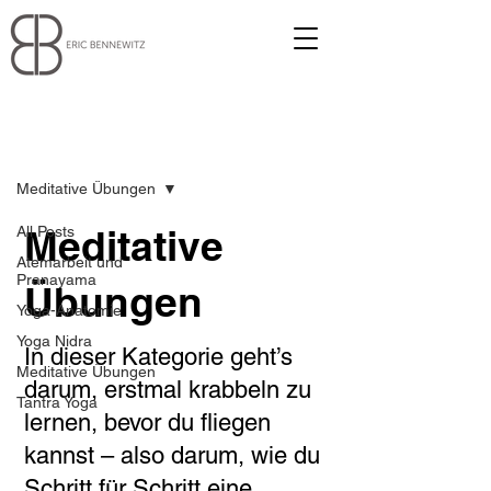
Blog
Meditative Übungen
Meditative
All Posts
Atemarbeit und
Pranayama
Übungen
Yoga-Anatomie
Yoga Nidra
In dieser Kategorie geht’s
Meditative Übungen
darum, erstmal krabbeln zu
Tantra Yoga
lernen, bevor du fliegen
kannst – also darum, wie du
Schritt für Schritt eine