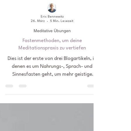
Eric Bennewitz
26. März
5 Min. Lesezeit
Meditative Übungen
Fastenmethoden, um deine
Meditationspraxis zu vertiefen
Dies ist der erste von drei Blogartikeln, in
denen es um Nahrungs-, Sprach- und
Sinnesfasten geht, um mehr geistige
Klarheit, emotionale und psychologische
Balance zu erreichen, die spirituelle
Verbindung zu stärken und deine gesamte
Meditationspraxis zu vertiefen.